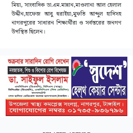
মিয়া, সাংবাদিক ডা.এম.মান্নান,মাওলানা আল হেলাল
উদ্দীন,হাফেজ আবু হুরাইয়া,মুফতি আব্দুল হাদিসহ
নাগরপুরের সাধারন শিক্ষার্থীরা ও সর্বস্তরের জনগণ
উপস্থিত ছিলেন।