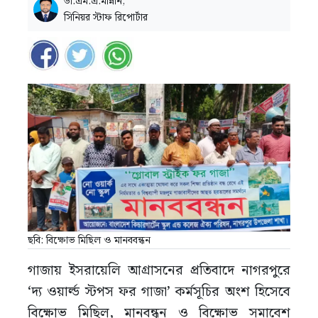
ডা.এম.এ.মান্নান,
সিনিয়র স্টাফ রিপোর্টার
ছবি: বিক্ষোভ মিছিল ও মানববন্ধন
গাজায় ইসরায়েলি আগ্রাসনের প্রতিবাদে নাগরপুরে
‘দ্য ওয়ার্ল্ড স্টপস ফর গাজা’ কর্মসূচির অংশ হিসেবে
বিক্ষোভ মিছিল, মানবন্ধন ও বিক্ষোভ সমাবেশ