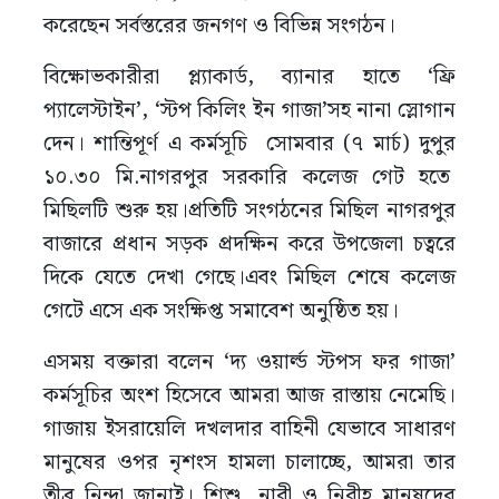
করেছেন সর্বস্তরের জনগণ ও বিভিন্ন সংগঠন।
বিক্ষোভকারীরা প্ল্যাকার্ড, ব্যানার হাতে ‘ফ্রি
প্যালেস্টাইন’, ‘স্টপ কিলিং ইন গাজা’সহ নানা স্লোগান
দেন। শান্তিপূর্ণ এ কর্মসূচি সোমবার (৭ মার্চ) দুপুর
১০.৩০ মি.নাগরপুর সরকারি কলেজ গেট হতে
মিছিলটি শুরু হয়।প্রতিটি সংগঠনের মিছিল নাগরপুর
বাজারে প্রধান সড়ক প্রদক্ষিন করে উপজেলা চত্বরে
দিকে যেতে দেখা গেছে।এবং মিছিল শেষে কলেজ
গেটে এসে এক সংক্ষিপ্ত সমাবেশ অনুষ্ঠিত হয়।
এসময় বক্তারা বলেন ‘দ্য ওয়ার্ল্ড স্টপস ফর গাজা’
কর্মসূচির অংশ হিসেবে আমরা আজ রাস্তায় নেমেছি।
গাজায় ইসরায়েলি দখলদার বাহিনী যেভাবে সাধারণ
মানুষের ওপর নৃশংস হামলা চালাচ্ছে, আমরা তার
তীব্র নিন্দা জানাই। শিশু, নারী ও নিরীহ মানুষদের