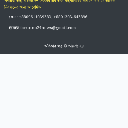
গণপ্রজাতন্ত্রী বাংলাদেশ সরকার এর তথ্য মন্ত্রণালয়ের অধীনে বিধি মোতাবেক
নিবন্ধনের জন্য আবেদিত
ফোন: +8809611039383, +8801303-643896
ইমেইল tarunno24news@gmail.com
অধিকার স্বত্ব © তারুণ্য ২৪