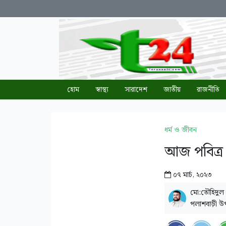
হোম
স্বাস্থ্য
সারাদেশ
জাতীয়
রাজনীতি
ধর্ম ও জীবন
আজ পবিত্র
০৭ মার্চ, ২০২৩
মো:তৌহিদুল
পলাশবাড়ী উপ