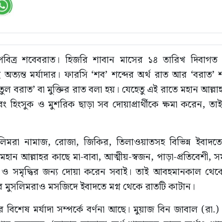
বিত্র শবেবরাত। হিজরি শাবান মাসের ১৪ তারিখ দিবাগত এই
অত্যন্ত মর্যাদার। ফারসি ‘শব’ শব্দের অর্থ রাত আর ‘বরাত’ শব্
ল বরাত’ বা মুক্তির রাত বলা হয়। যেহেতু এই রাতে মহান আল্লাহ
ং হিংসুক ও মুশরিক ছাড়া সব দোয়াপ্রার্থীকে ক্ষমা করেন, তাই
ুসলিমরা নামাজ, রোজা, জিকির, তিলাওয়াতসহ বিভিন্ন ইবাদতে
হান আল্লাহর কাছে মা-বাবা, আত্মীয়-স্বজন, পাড়া-প্রতিবেশী, সমা
ন্তি ও সমৃদ্ধির জন্য দোয়া করেন সবাই। তাই আবহমানকাল থেকে
 মুসলিমরাও মসজিদে ইবাদতে মগ্ন থেকে রাতটি কাটান।
 বিশেষ মর্যাদা সম্পর্কে বর্ণনা আছে। মুয়াজ বিন জাবাল (রা.) 