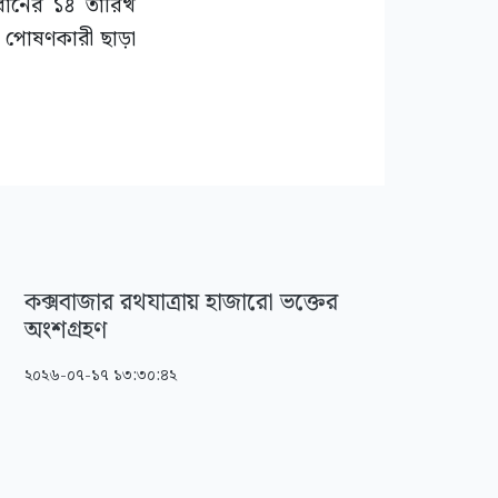
াবানের ১৪ তারিখ
েষ পোষণকারী ছাড়া
কক্সবাজার রথযাত্রায় হাজারো ভক্তের
অংশগ্রহণ
২০২৬-০৭-১৭ ১৩:৩০:৪২