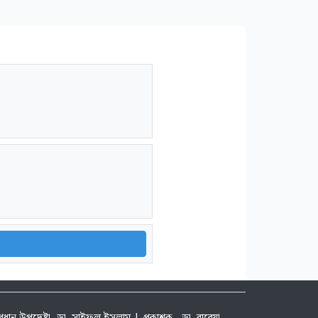
| প্রধান উপদেষ্টা- ডা. সাইফুল ইসলাম | প্রকাশক - ডা. রাবেয়া