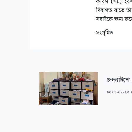
করিম (সা.) ইরশ
দিবাগত রাতে তাঁ
সবাইকে ক্ষমা কর
সংগৃহিত
চন্দনাইশে 
২০২৬-০৭-২৩ 