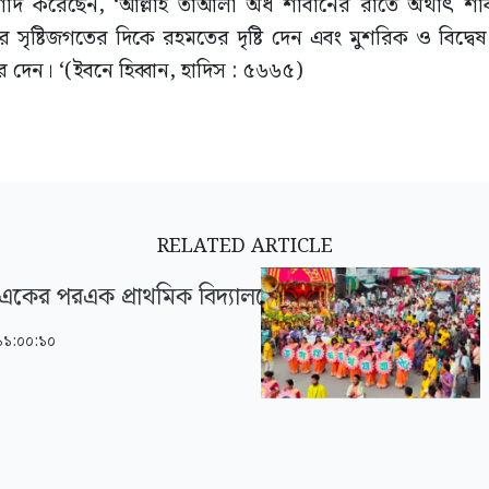
াদ করেছেন, ‘আল্লাহ তাআলা অর্ধ শাবানের রাতে অর্থাৎ শ
র সৃষ্টিজগতের দিকে রহমতের দৃষ্টি দেন এবং মুশরিক ও বিদ্ব
ে দেন। ‘(ইবনে হিব্বান, হাদিস : ৫৬৬৫)
RELATED ARTICLE
একের পরএক প্রাথমিক বিদ্যালয়ে চুরি
১১:০০:১০